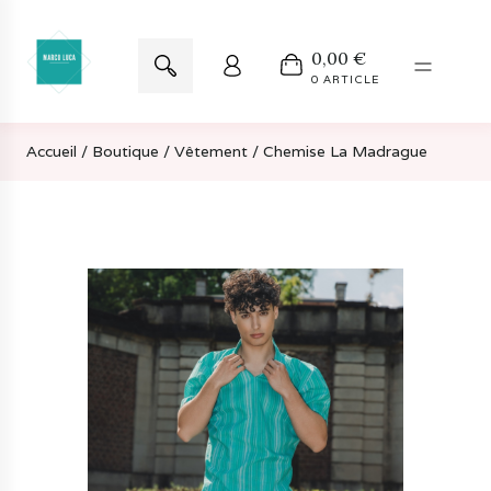
Aller
Aller
Recherche
0,00
€
à
au
pour :
0 ARTICLE
la
contenu
navigation
Accueil
/
Boutique
/
Vêtement
/ Chemise La Madrague