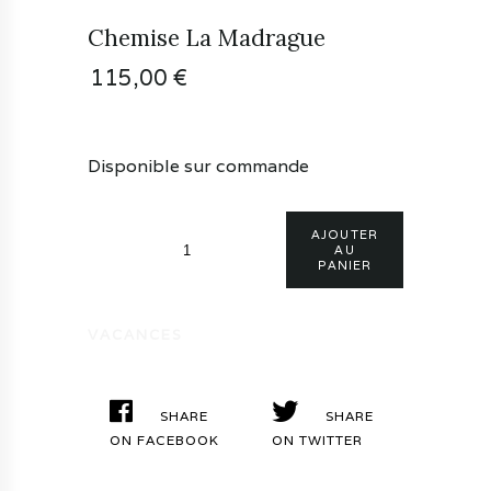
Chemise La Madrague
115,00
€
Disponible sur commande
quantité
AJOUTER
de
AU
PANIER
Chemise
La
Madrague
VACANCES
SHARE
SHARE
ON FACEBOOK
ON TWITTER