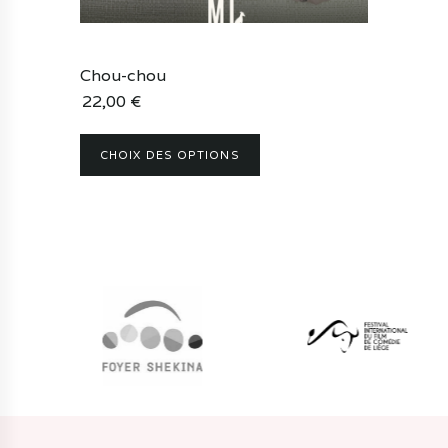
la
page
du
Chou-chou
produit
22,00
€
CHOIX DES OPTIONS