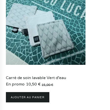
Carré de soin lavable Vert d’eau
En promo
10,50
€
15,00
€
Le
Le
prix
prix
AJOUTER AU PANIER
initial
actuel
était :
est :