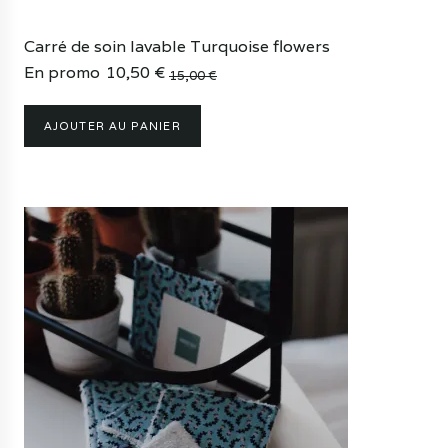
Carré de soin lavable Turquoise flowers
En promo
10,50
€
15,00
€
Le
Le
prix
prix
AJOUTER AU PANIER
initial
actuel
était :
est :
15,00 €.
10,50 €.