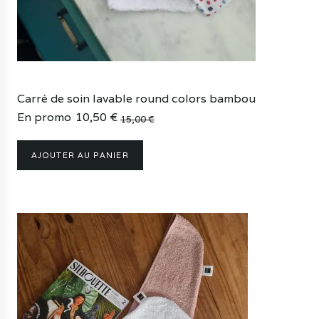
Carré de soin lavable round colors bambou
En promo
10,50
€
15,00
€
Le
Le
prix
prix
AJOUTER AU PANIER
initial
actuel
était :
est :
15,00 €.
10,50 €.
Ce
produit
a
plusieurs
variations.
Les