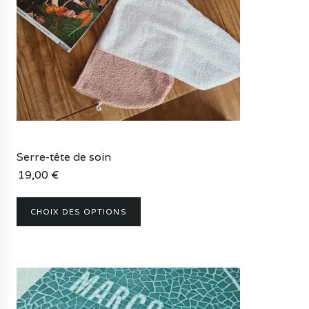
options
peuvent
être
choisies
sur
la
page
du
produit
Serre-tête de soin
19,00
€
CHOIX DES OPTIONS