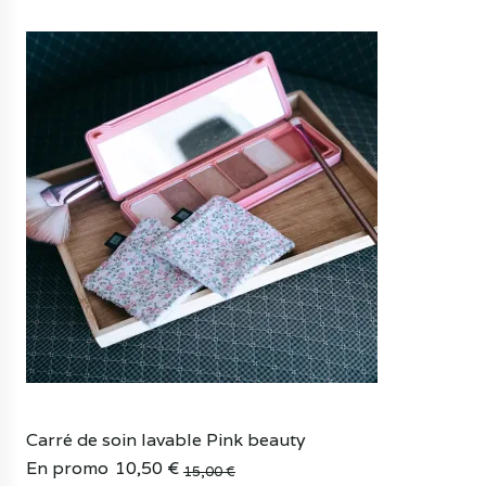
15,00 €.
10,50 €.
Carré de soin lavable Pink beauty
En promo
10,50
€
15,00
€