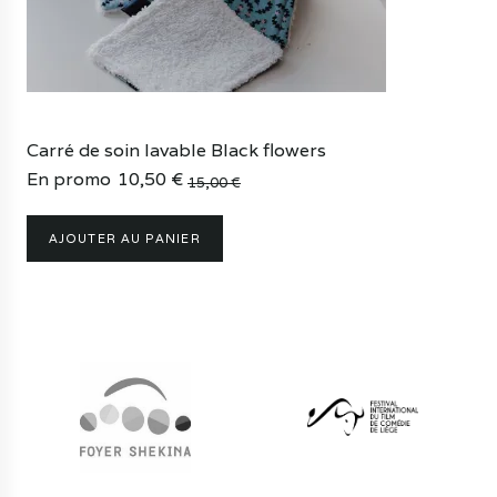
Carré de soin lavable Black flowers
En promo
10,50
€
15,00
€
Le
Le
prix
prix
AJOUTER AU PANIER
initial
actuel
était :
est :
15,00 €.
10,50 €.