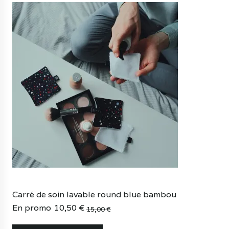
Carré de soin lavable round blue bambou
En promo
10,50
€
15,00
€
Le
Le