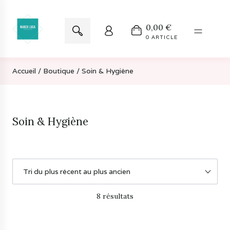
Aller
Aller
Recherche
0,00
€
à
au
pour :
0 ARTICLE
la
contenu
navigation
Accueil
/
Boutique
/ Soin & Hygiène
Soin & Hygiène
8 résultats