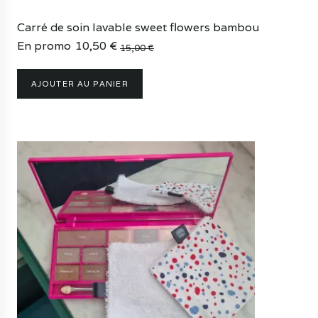
Carré de soin lavable sweet flowers bambou
En promo
10,50
€
15,00
€
Le
Le
prix
prix
AJOUTER AU PANIER
initial
actuel
était :
est :
15,00 €.
10,50 €.