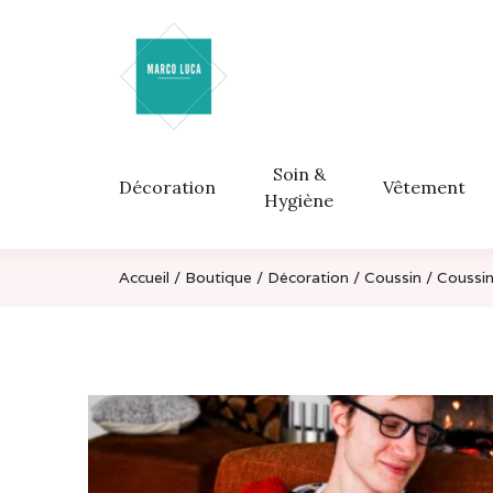
Aller
Aller
à
au
la
contenu
navigation
Soin &
Décoration
Vêtement
Hygiène
Accueil
/
Boutique
/
Décoration
/
Coussin
/ Coussin