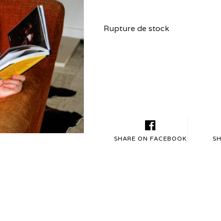
Le
Le
prix
prix
initial
actuel
Rupture de stock
était :
est :
29,00 €.
20,30 €.
SHARE ON FACEBOOK
SH