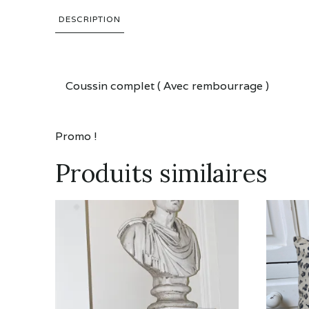
DESCRIPTION
Description
Coussin complet ( Avec rembourrage )
Promo !
Produits similaires
Ce
Ce
produit
produit
a
a
plusieurs
plusieu
variations.
variatio
Les
Les
options
options