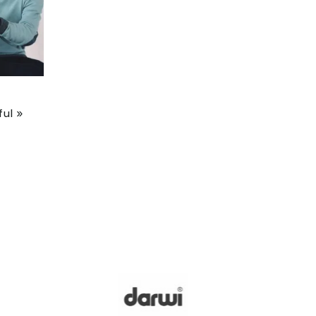
ful »