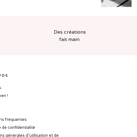
Des créations
fait main
POS
s
ven !
ns fréquentes
e de confidentialité
ns générales d’utilisation et de